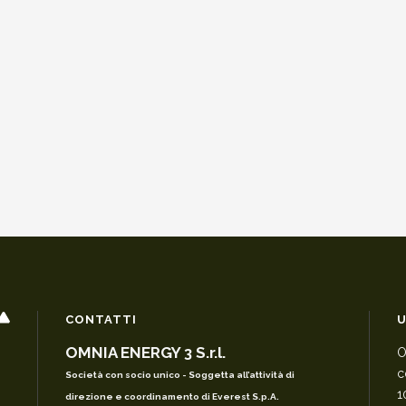
CONTATTI
U
OMNIA ENERGY 3 S.r.l.
O
c
Società con socio unico - Soggetta all’attività di
1
direzione e coordinamento di Everest S.p.A.