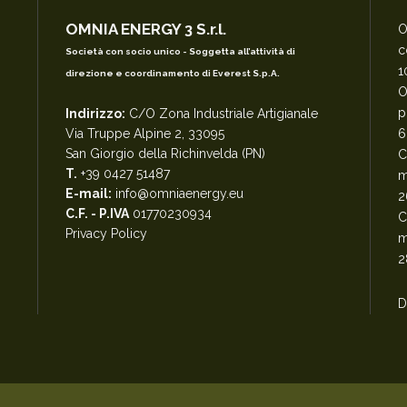
OMNIA ENERGY 3 S.r.l.
O
c
Società con socio unico - Soggetta all’attività di
1
direzione e coordinamento di Everest S.p.A.
O
p
Indirizzo:
C/O Zona Industriale Artigianale
Via Truppe Alpine 2, 33095
6
San Giorgio della Richinvelda (PN)
C
T.
+39 0427 51487
m
E-mail:
info@omniaenergy.eu
2
C.F. - P.IVA
01770230934
C
Privacy Policy
m
2
D