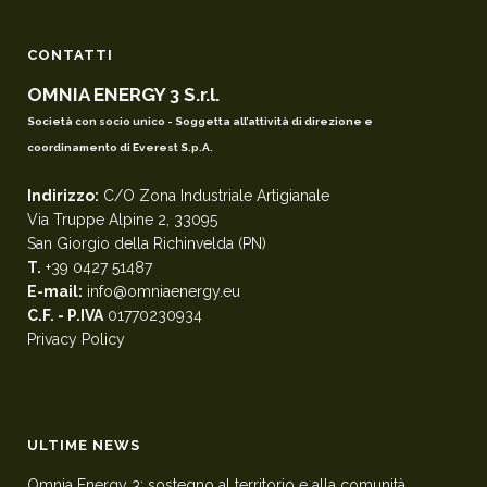
CONTATTI
OMNIA ENERGY 3 S.r.l.
Società con socio unico - Soggetta all’attività di direzione e
coordinamento di Everest S.p.A.
Indirizzo:
C/O Zona Industriale Artigianale
Via Truppe Alpine 2, 33095
San Giorgio della Richinvelda (PN)
T.
+39 0427 51487
E-mail:
info@omniaenergy.eu
C.F. - P.IVA
01770230934
Privacy Policy
ULTIME NEWS
Omnia Energy 3: sostegno al territorio e alla comunità