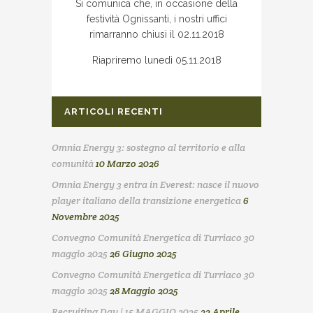
Si comunica che, in occasione della
festività Ognissanti, i nostri uffici
rimarranno chiusi il 02.11.2018
Riapriremo lunedì 05.11.2018
ARTICOLI RECENTI
Omnia Energy 3: sostegno al territorio e alla
comunità
10 Marzo 2026
Omnia Energy 3 entra in Everest: nasce il nuovo
player italiano della transizione energetica
6
Novembre 2025
Convegno Comunità Energetica di Turriaco 30
maggio 2025
26 Giugno 2025
Convegno Comunità Energetica di Turriaco 30
maggio 2025
28 Maggio 2025
Recruiting Day | 15 MAGGIO 2025
22 Aprile