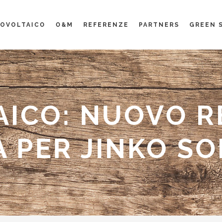
OVOLTAICO
O&M
REFERENZE
PARTNERS
GREEN 
ICO: NUOVO R
A PER JINKO S