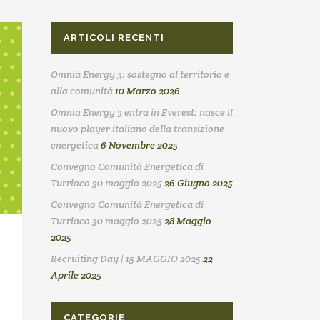
ARTICOLI RECENTI
Omnia Energy 3: sostegno al territorio e
alla comunità
10 Marzo 2026
Omnia Energy 3 entra in Everest: nasce il
nuovo player italiano della transizione
energetica
6 Novembre 2025
Convegno Comunità Energetica di
Turriaco 30 maggio 2025
26 Giugno 2025
Convegno Comunità Energetica di
Turriaco 30 maggio 2025
28 Maggio
2025
Recruiting Day | 15 MAGGIO 2025
22
Aprile 2025
CATEGORIE