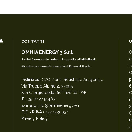
CONTATTI
U
OMNIA ENERGY 3 S.r.l.
O
c
Società con socio unico - Soggetta all’attività di
1
direzione e coordinamento di Everest S.p.A.
O
p
Indirizzo:
C/O Zona Industriale Artigianale
Via Truppe Alpine 2, 33095
6
San Giorgio della Richinvelda (PN)
C
T.
+39 0427 51487
m
E-mail:
info@omniaenergy.eu
2
C.F. - P.IVA
01770230934
C
Privacy Policy
m
2