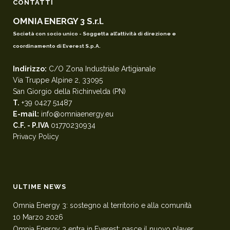
CONTATTI
OMNIA ENERGY 3 S.r.l.
Società con socio unico - Soggetta all’attività di direzione e
coordinamento di Everest S.p.A.
Indirizzo:
C/O Zona Industriale Artigianale
Via Truppe Alpine 2, 33095
San Giorgio della Richinvelda (PN)
T.
+39 0427 51487
E-mail:
info@omniaenergy.eu
C.F. - P.IVA
01770230934
Privacy Policy
ULTIME NEWS
Omnia Energy 3: sostegno al territorio e alla comunità
10 Marzo 2026
Omnia Energy 3 entra in Everest: nasce il nuovo player